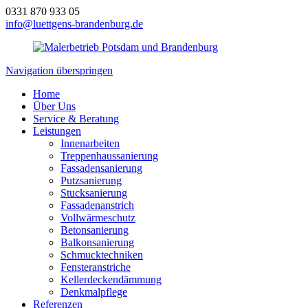
0331 870 933 05
info@luettgens-brandenburg.de
Navigation überspringen
Home
Über Uns
Service & Beratung
Leistungen
Innenarbeiten
Treppenhaussanierung
Fassadensanierung
Putzsanierung
Stucksanierung
Fassadenanstrich
Vollwärmeschutz
Betonsanierung
Balkonsanierung
Schmucktechniken
Fensteranstriche
Kellerdeckendämmung
Denkmalpflege
Referenzen